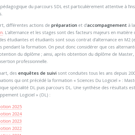
 pédagogique du parcours SDL est particulièrement attentive à l’ins
s.
rt, différentes actions de
préparation
et d’
accompagnement
à l
on
. L’alternance et les stages sont des facteurs majeurs en matière 
es étudiantes et étudiants sont sous contrat d’alternance en M2 (e
es pendant la formation. On peut donc considérer que ces alternant
obtention du diplôme ; ainsi, après obtention du diplôme de Master, c’
nsertion professionnelle.
part, des
enquêtes de suivi
sont conduites tous les ans depuis 20
ations qui ont précédé la formation « Sciences Du Logiciel » : Mas
ique spécialité DL puis parcours DL. Une synthèse des résultats es
ppement Logiciel » (DL) :
otion 2025
otion 2024
otion 2023
otion 2022