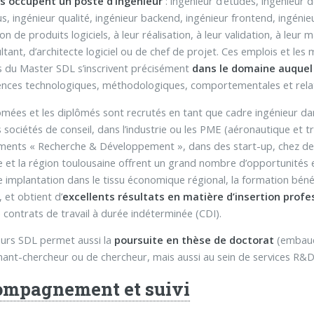
s occupent un poste d’ingénieur
: ingénieur d’études, ingénieur 
, ingénieur qualité, ingénieur backend, ingénieur frontend, ingénieur 
on de produits logiciels, à leur réalisation, à leur validation, à leu
ltant, d’architecte logiciel ou de chef de projet. Ces emplois et les
 du Master SDL s’inscrivent précisément
dans le domaine auquel 
ces technologiques, méthodologiques, comportementales et relati
ômées et les diplômés sont recrutés en tant que cadre ingénieur da
 sociétés de conseil, dans l’industrie ou les PME (aéronautique et t
ents « Recherche & Développement », dans des start-up, chez des éd
 et la région toulousaine offrent un grand nombre d’opportunités e
e implantation dans le tissu économique régional, la formation béné
 et obtient d’
excellents résultats en matière d’insertion profes
 contrats de travail à durée indéterminée (CDI).
urs SDL permet aussi la
poursuite en thèse de doctorat
(embauch
nant-chercheur ou de chercheur, mais aussi au sein de services R&D
mpagnement et suivi