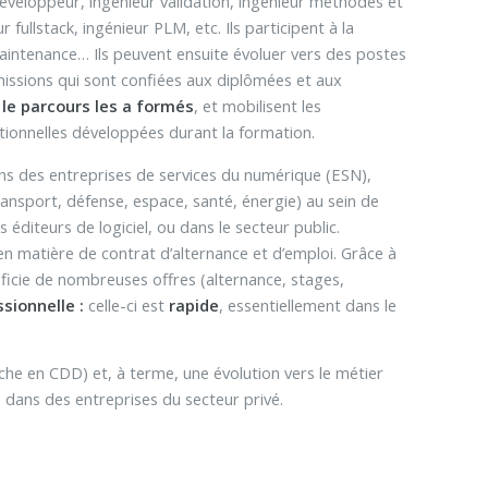
développeur, ingénieur validation, ingénieur méthodes et
fullstack, ingénieur PLM, etc. Ils participent à la
r maintenance… Ils peuvent ensuite évoluer vers des postes
 missions qui sont confiées aux diplômées et aux
le parcours les a formés
, et mobilisent les
onnelles développées durant la formation.
ns des entreprises de services du numérique (ESN),
ransport, défense, espace, santé, énergie) au sein de
iteurs de logiciel, ou dans le secteur public.
n matière de contrat d’alternance et d’emploi. Grâce à
ficie de nombreuses offres (alternance, stages,
sionnelle :
celle-ci est
rapide
, essentiellement dans le
e en CDD) et, à terme, une évolution vers le métier
 dans des entreprises du secteur privé.