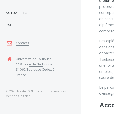
diplômé
processus
concepti
ACTUALITÉS
de consu
diplômés
FAQ
compéten
Les dipl
Contacts
dans des
départem
Toulouse
Université de Toulouse
118 route de Narbonne
une fort
31062 Toulouse Cedex 9
emplois),
France
cadre de
Le parco
© 2025 Master SDL. Tous droits réservés.
d’enseig
Mentions légales
Acco