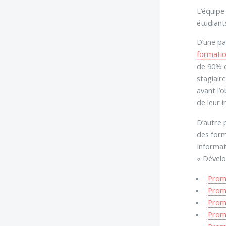
L’équipe
étudiant
D’une pa
formati
de 90% d
stagiair
avant l’
de leur i
D’autre 
des form
Informat
« Dévelo
Prom
Prom
Prom
Prom