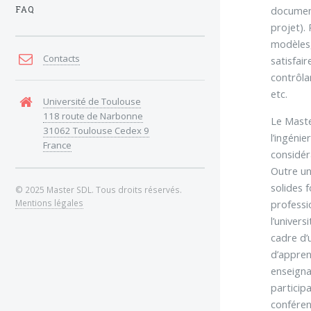
document
FAQ
projet).
modèles,
Contacts
satisfair
contrôla
etc.
Université de Toulouse
118 route de Narbonne
Le Mast
31062 Toulouse Cedex 9
l’ingénie
France
considér
Outre un
solides 
© 2025 Master SDL. Tous droits réservés.
professi
Mentions légales
l’univers
cadre d’
d’appren
enseigna
particip
conféren