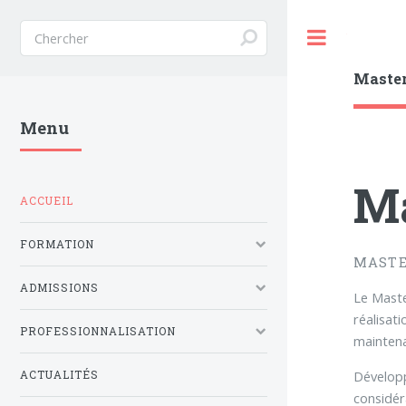
Toggle
Maste
Menu
Ma
ACCUEIL
FORMATION
MASTE
ADMISSIONS
Le Maste
réalisat
PROFESSIONNALISATION
mainten
Développe
ACTUALITÉS
considéra